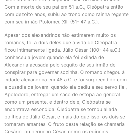
Com a morte de seu pai em 51 a.C., Cleópatra então
com dezoito anos, subiu ao trono como rainha regente
com seu irmão Ptolomeu XIII (51- 47 a.C.).
Apesar dos alexandrinos não estimarem muito os
romanos, foi a dois deles que a vida de Cleópatra
ficou intimamente ligada. Júlio César (100- 44 a.C.)
conheceu a jovem quando ela foi exilada de
Alexandria acusada pelo séquito de seu irmão de
conspirar para governar sozinha. O romano chegou à
cidade alexandrina em 48 a.C. e foi surpreendido com
a ousadia da jovem, quando ela pediu a seu servo fiel,
Apolodoro, entregar um saco de estopa ao general
como um presente, e dentro dele, Cleópatra se
encontrava escondida. Cleópatra se tornou aliada
política de Júlio César, e mais do que isso, os dois se
tornaram amantes. O fruto desta relação se chamaria
Cesário, ou pequeno César, como os egípcios