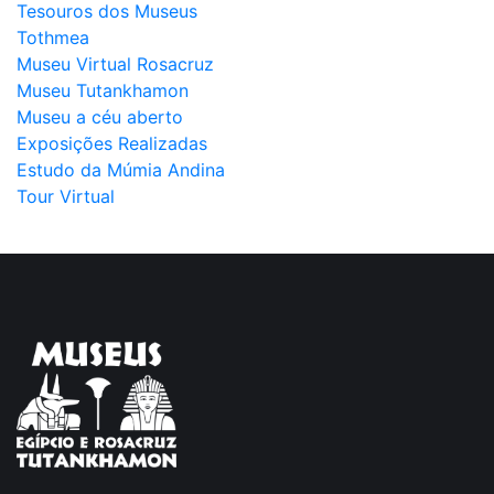
Tesouros dos Museus
Tothmea
Museu Virtual Rosacruz
Museu Tutankhamon
Museu a céu aberto
Exposições Realizadas
Estudo da Múmia Andina
Tour Virtual