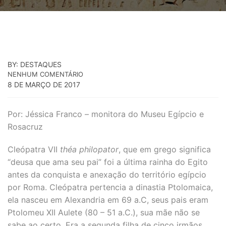
BY: DESTAQUES
NENHUM COMENTÁRIO
8 DE MARÇO DE 2017
Por: Jéssica Franco – monitora do Museu Egípcio e
Rosacruz
Cleópatra VII
théa philopator
, que em grego significa
“deusa que ama seu pai” foi a última rainha do Egito
antes da conquista e anexação do território egípcio
por Roma. Cleópatra pertencia a dinastia Ptolomaica,
ela nasceu em Alexandria em 69 a.C, seus pais eram
Ptolomeu XII Aulete (80 – 51 a.C.), sua mãe não se
sabe ao certo. Era a segunda filha de cinco irmãos.