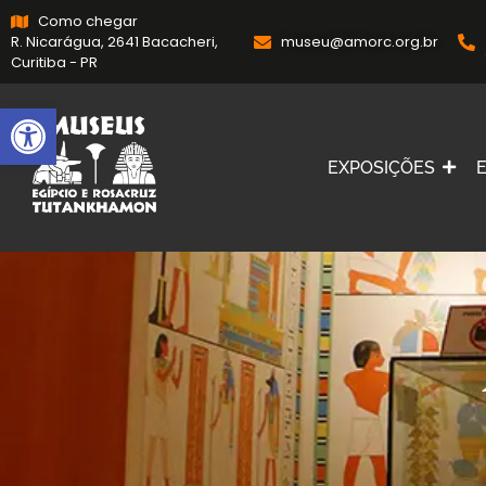
Como chegar
R. Nicarágua, 2641 Bacacheri,
museu@amorc.org.br
Curitiba - PR
Abrir a barra de ferramentas
EXPOSIÇÕES