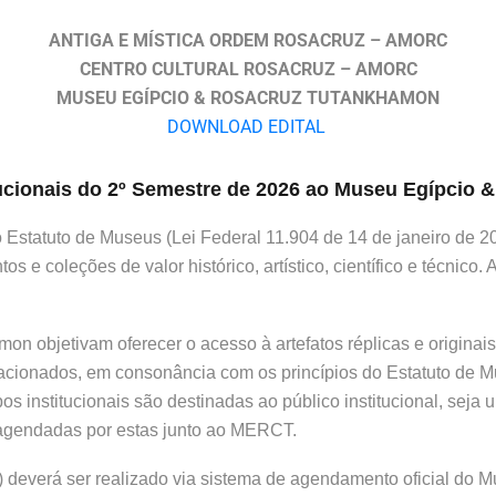
ANTIGA E MÍSTICA ORDEM ROSACRUZ – AMORC
CENTRO CULTURAL ROSACRUZ – AMORC
MUSEU EGÍPCIO & ROSACRUZ TUTANKHAMON
DOWNLOAD EDITAL
itucionais do 2º Semestre de 2026 ao Museu Egípcio
tatuto de Museus (Lei Federal 11.904 de 14 de janeiro de 200
s e coleções de valor histórico, artístico, científico e técnic
objetivam oferecer o acesso à artefatos réplicas e originais p
elacionados, em consonância com os princípios do Estatuto de Mu
s institucionais são destinadas ao público institucional, seja u
 agendadas por estas junto ao MERCT.
 deverá ser realizado via sistema de agendamento oficial do M