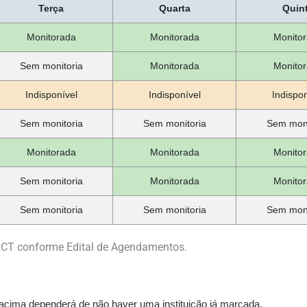
Terça
Quarta
Quin
Monitorada
Monitorada
Monito
Sem monitoria
Monitorada
Monito
Indisponível
Indisponível
Indispon
Sem monitoria
Sem monitoria
Sem moni
Monitorada
Monitorada
Monito
Sem monitoria
Monitorada
Monito
Sem monitoria
Sem monitoria
Sem moni
RCT conforme Edital de Agendamentos.
 acima dependerá de não haver uma instituição já marcada.