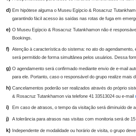
d)
Em hipótese alguma o Museu Egípcio & Rosacruz Tutankhamon p
garantindo fácil acesso às saídas nas rotas de fuga em emerg
e)
O Museu Egípcio & Rosacruz Tutankhamon não é responsável 
Bookings.
f)
Atenção à característica do sistema: no ato do agendamento,
será permitido de forma simultânea pelos usuários. Dessa fo
g)
O agendamento será confirmado mediante envio de e-mail aut
para ele. Portanto, caso o responsável do grupo realize mais
h)
Cancelamentos poderão ser realizados através do próprio sis
& Rosacruz Tutankhamon via telefone 41 33513024 ou e-mail
i)
Em caso de atrasos, o tempo da visitação será diminuído de 
j)
A tolerância para atrasos nas visitas com monitoria será de 1
k)
Independente de modalidade ou horário de visita, o grupo dever