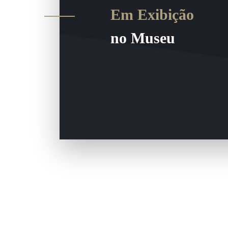
Em Exibição
no Museu