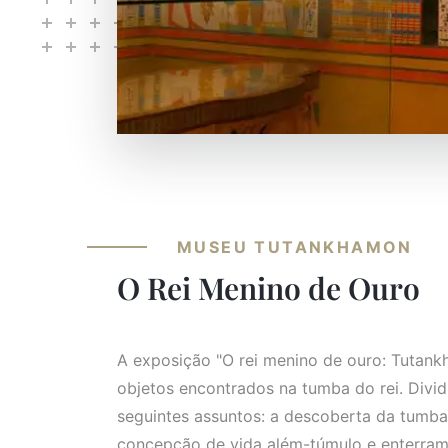
MUSEU TUTANKHAMON
O Rei Menino de Ouro
A exposição "O rei menino de ouro: Tutan
objetos encontrados na tumba do rei. Divi
seguintes assuntos: a descoberta da tumba 
concepção de vida além-túmulo e enterra