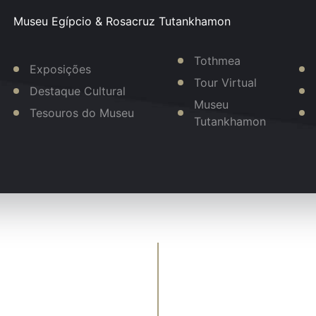
Museu Egípcio & Rosacruz Tutankhamon
Tothmea
Exposições
Tour Virtual
Destaque Cultural
Museu
Tesouros do Museu
Tutankhamon