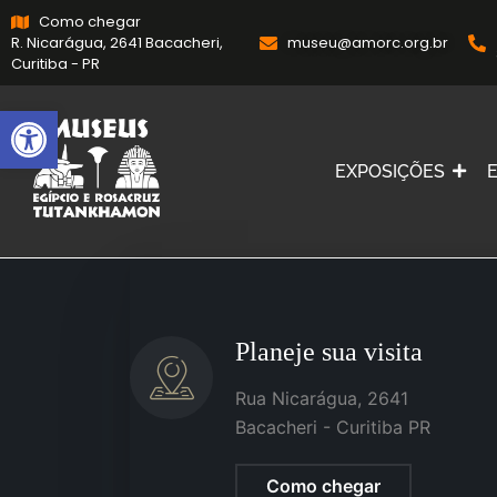
Como chegar
R. Nicarágua, 2641 Bacacheri,
museu@amorc.org.br
Curitiba - PR
Abrir a barra de ferramentas
EXPOSIÇÕES
Planeje sua visita
Rua Nicarágua, 2641
Bacacheri - Curitiba PR
Como chegar