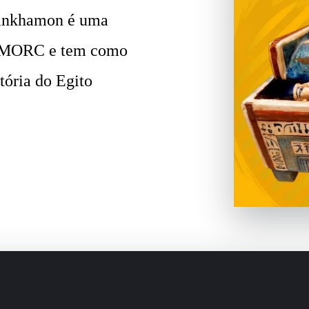
tankhamon é uma
 AMORC e tem como
stória do Egito