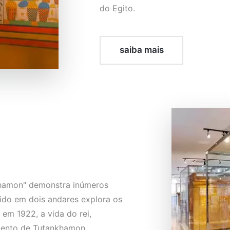
do Egito.
saiba mais
khamon" demonstra inúmeros
dido em dois andares explora os
em 1922, a vida do rei,
mento de Tutankhamon.