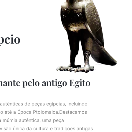
pcio
ante pelo antigo Egito
autênticas de peças egípcias, incluindo
ico até a Época Ptolomaica.Destacamos
a múmia autêntica, uma peça
isão única da cultura e tradições antigas