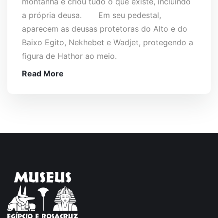
montanha e criou tudo o que existe, incluindo
a própria deusa.⠀ ⠀ Em seu pedestal,
aparecem as deusas protetoras do Alto e do
Baixo Egito, Nekhebet e Wadjet, protegendo a
figura de Hathor ao meio.⠀
Read More