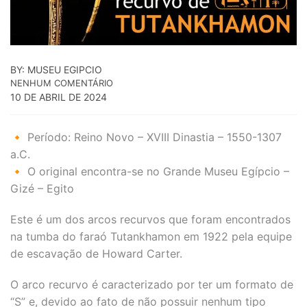
BY: MUSEU EGIPCIO
NENHUM COMENTÁRIO
10 DE ABRIL DE 2024
🔸 Período: Reino Novo – XVIII Dinastia – 1550-1307
a.C.
🔸 O original encontra-se no Grande Museu Egípcio –
Gizé – Egito
Este é um dos arcos recurvos que foram encontrados
na tumba do faraó Tutankhamon em 1922 pela equipe
de escavação de Howard Carter.
O arco recurvo é caracterizado por ter um formato de
“S” e, devido ao fato de não possuir nenhum tipo