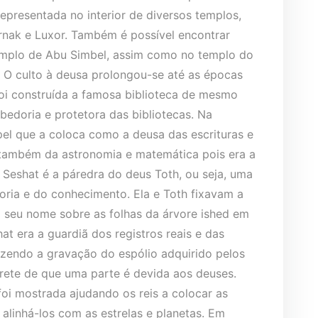
representada no interior de diversos templos,
nak e Luxor. Também é possível encontrar
emplo de Abu Simbel, assim como no templo do
 O culto à deusa prolongou-se até as épocas
foi construída a famosa biblioteca de mesmo
bedoria e protetora das bibliotecas. Na
pel que a coloca como a deusa das escrituras e
a também da astronomia e matemática pois era a
Seshat é a páredra do deus Toth, ou seja, uma
oria e do conhecimento. Ela e Toth fixavam a
 seu nome sobre as folhas da árvore ished em
at era a guardiã dos registros reais e das
zendo a gravação do espólio adquirido pelos
brete de que uma parte é devida aos deuses.
foi mostrada ajudando os reis a colocar as
alinhá-los com as estrelas e planetas. Em