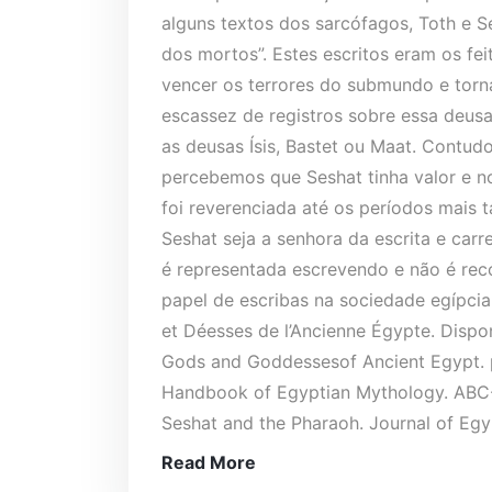
alguns textos dos sarcófagos, Toth e 
dos mortos”. Estes escritos eram os fe
vencer os terrores do submundo e torna
escassez de registros sobre essa deus
as deusas Ísis, Bastet ou Maat. Contudo
percebemos que Seshat tinha valor e no
foi reverenciada até os períodos mais t
Seshat seja a senhora da escrita e car
é representada escrevendo e não é rec
papel de escribas na sociedade egípcia.
et Déesses de l’Ancienne Égypte. Disponí
Gods and Goddessesof Ancient Egypt. p
Handbook of Egyptian Mythology. ABC-
Seshat and the Pharaoh. Journal of Egy
Read More