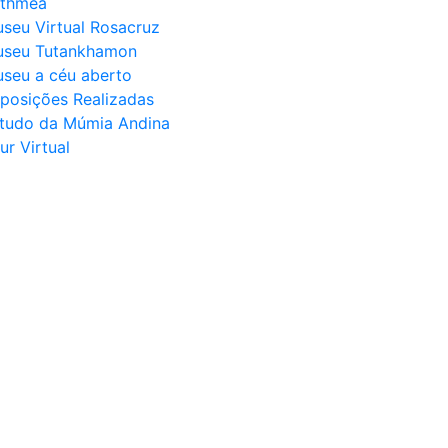
thmea
seu Virtual Rosacruz
seu Tutankhamon
seu a céu aberto
posições Realizadas
tudo da Múmia Andina
ur Virtual