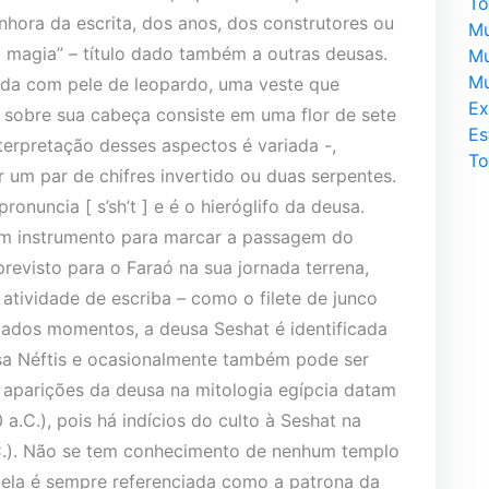
To
enhora da escrita, dos anos, dos construtores ou
Mu
a magia” – título dado também a outras deusas.
Mu
Mu
ida com pele de leopardo, uma veste que
Ex
o sobre sua cabeça consiste em uma flor de sete
Es
nterpretação desses aspectos é variada -,
To
um par de chifres invertido ou duas serpentes.
onuncia [ s’sh’t ] e é o hieróglifo da deusa.
m instrumento para marcar a passagem do
evisto para o Faraó na sua jornada terrena,
tividade de escriba – como o filete de junco
 dados momentos, a deusa Seshat é identificada
a Néftis e ocasionalmente também pode ser
 aparições da deusa na mitologia egípcia datam
a.C.), pois há indícios do culto à Seshat na
C.). Não se tem conhecimento de nenhum templo
ela é sempre referenciada como a patrona da