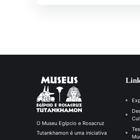
Lin
Ex
De
Cul
O Museu Egípcio e Rosacruz
Tes
Tutankhamon é uma iniciativa
Mu