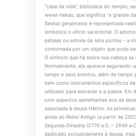
“casa da vida”, biblioteca do templo, s
weret-hekau, que significa “a grande d
Seshat geralmente é representada vest
simboliza o ofício sacerdotal. O adorn
pétalas ou estrela de sete pontas – a i
contornada por um objeto que pode ser 
O símbolo que há sobre sua cabeça se pr
Normalmente, ela aparece segurando u
tempo e seus eventos, além do tempo pr
bem como instrumentos específicos da a
utilizado para escrever e a paleta. Em
com aspectos semelhantes aos da deus
associada à deusa Háthor. As primeiras
ainda do Reino Antigo (a partir de 2920 
Segunda Dinastia (2770 a.C. – 2649 a.
dedicado exclusivamente à deusa, mas 