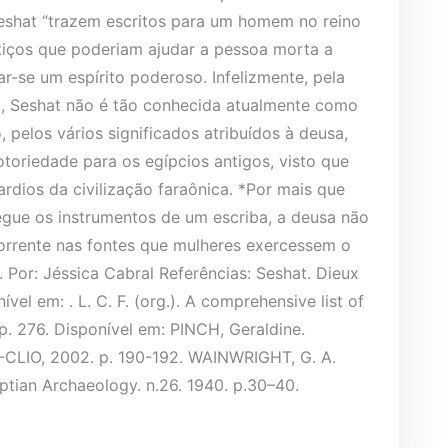
Seshat “trazem escritos para um homem no reino
itiços que poderiam ajudar a pessoa morta a
r-se um espírito poderoso. Infelizmente, pela
a, Seshat não é tão conhecida atualmente como
, pelos vários significados atribuídos à deusa,
toriedade para os egípcios antigos, visto que
ardios da civilização faraônica. *Por mais que
regue os instrumentos de um escriba, a deusa não
orrente nas fontes que mulheres exercessem o
 Por: Jéssica Cabral Referências: Seshat. Dieux
vel em: . L. C. F. (org.). A comprehensive list of
. 276. Disponível em: PINCH, Geraldine.
CLIO, 2002. p. 190-192. WAINWRIGHT, G. A.
ptian Archaeology. n.26. 1940. p.30–40.