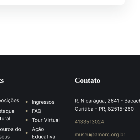
ks
Contato
posições
R. Nicarágua, 2641 - Bacach
Ingressos
Curitiba - PR, 82515-260
staque
FAQ
tural
Tour Virtual
4133513024
ouros do
Ação
museu@amorc.org.br
seus
Educativa