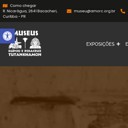
Como chegar
R. Nicarágua, 2641 Bacacheri,
museu@amorc.org.br
Curitiba - PR
Abrir a barra de ferramentas
EXPOSIÇÕES