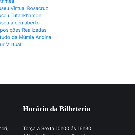
thmea
seu Virtual Rosacruz
seu Tutankhamon
seu a céu aberto
posições Realizadas
tudo da Múmia Andina
ur Virtual
Horário da Bilheteria
eri,
Terça à Sexta:10h00 ás 16h30