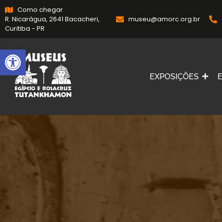
Como chegar
R. Nicarágua, 2641 Bacacheri,
museu@amorc.org.br
Curitiba - PR
Abrir a barra de ferramentas
EXPOSIÇÕES