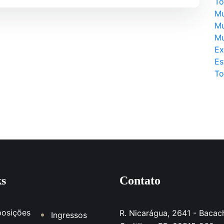
To
Mu
Mu
Mu
Ex
Es
To
ks
Contato
posições
R. Nicarágua, 2641 - Bacach
Ingressos