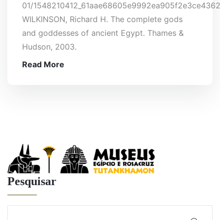
01/1548210412_61aae68605e9992ea905f2e3ce4362
WILKINSON, Richard H. The complete gods
and goddesses of ancient Egypt. Thames &
Hudson, 2003.
Read More
Pesquisar