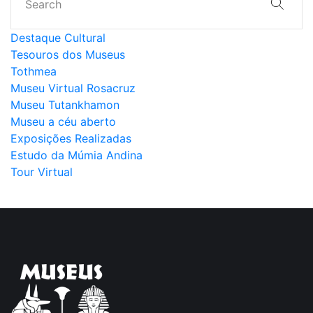
Destaque Cultural
Tesouros dos Museus
Tothmea
Museu Virtual Rosacruz
Museu Tutankhamon
Museu a céu aberto
Exposições Realizadas
Estudo da Múmia Andina
Tour Virtual