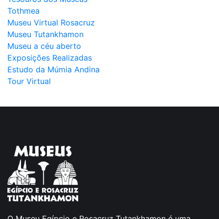
Tothmea
Museu Virtual Rosacruz
Museu Tutankhamon
Museu a céu aberto
Exposições Realizadas
Estudo da Múmia Andina
Tour Virtual
O Museu Egípcio e Rosacruz Tutankhamon é uma