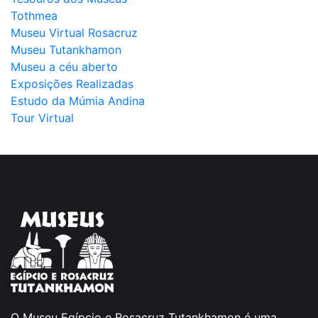
Tothmea
Museu Virtual Rosacruz
Museu Tutankhamon
Museu a céu aberto
Exposições Realizadas
Estudo da Múmia Andina
Tour Virtual
O Museu Egípcio e Rosacruz Tutankhamon é uma