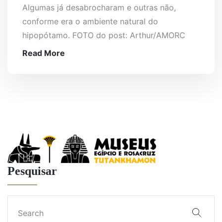
Algumas já desabrocharam e outras não,
conforme era o ambiente natural do
hipopótamo. FOTO do post: Arthur/AMORC
Read More
Pesquisar