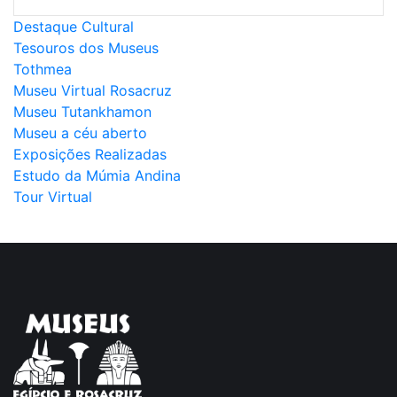
Destaque Cultural
Tesouros dos Museus
Tothmea
Museu Virtual Rosacruz
Museu Tutankhamon
Museu a céu aberto
Exposições Realizadas
Estudo da Múmia Andina
Tour Virtual