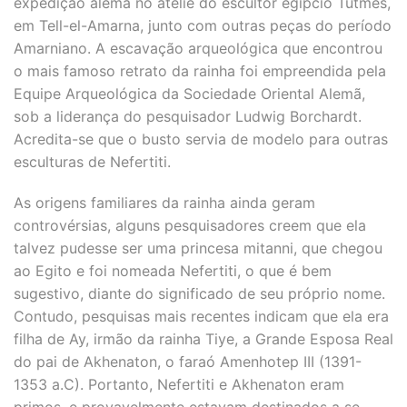
expedição alemã no ateliê do escultor egípcio Tutmés,
em Tell-el-Amarna, junto com outras peças do período
Amarniano. A escavação arqueológica que encontrou
o mais famoso retrato da rainha foi empreendida pela
Equipe Arqueológica da Sociedade Oriental Alemã,
sob a liderança do pesquisador Ludwig Borchardt.
Acredita-se que o busto servia de modelo para outras
esculturas de Nefertiti.
As origens familiares da rainha ainda geram
controvérsias, alguns pesquisadores creem que ela
talvez pudesse ser uma princesa mitanni, que chegou
ao Egito e foi nomeada Nefertiti, o que é bem
sugestivo, diante do significado de seu próprio nome.
Contudo, pesquisas mais recentes indicam que ela era
filha de Ay, irmão da rainha Tiye, a Grande Esposa Real
do pai de Akhenaton, o faraó Amenhotep III (1391-
1353 a.C). Portanto, Nefertiti e Akhenaton eram