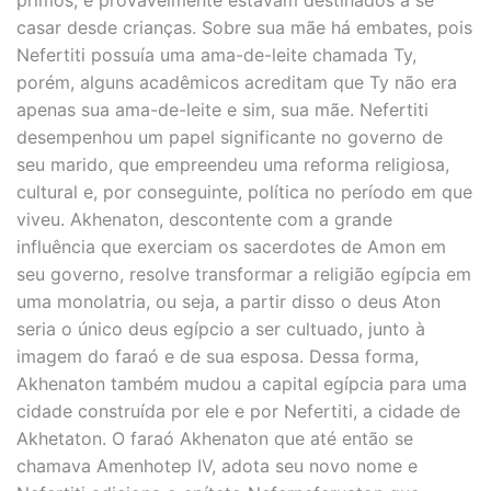
primos, e provavelmente estavam destinados a se
casar desde crianças. Sobre sua mãe há embates, pois
Nefertiti possuía uma ama-de-leite chamada Ty,
porém, alguns acadêmicos acreditam que Ty não era
apenas sua ama-de-leite e sim, sua mãe. Nefertiti
desempenhou um papel significante no governo de
seu marido, que empreendeu uma reforma religiosa,
cultural e, por conseguinte, política no período em que
viveu. Akhenaton, descontente com a grande
influência que exerciam os sacerdotes de Amon em
seu governo, resolve transformar a religião egípcia em
uma monolatria, ou seja, a partir disso o deus Aton
seria o único deus egípcio a ser cultuado, junto à
imagem do faraó e de sua esposa. Dessa forma,
Akhenaton também mudou a capital egípcia para uma
cidade construída por ele e por Nefertiti, a cidade de
Akhetaton. O faraó Akhenaton que até então se
chamava Amenhotep IV, adota seu novo nome e