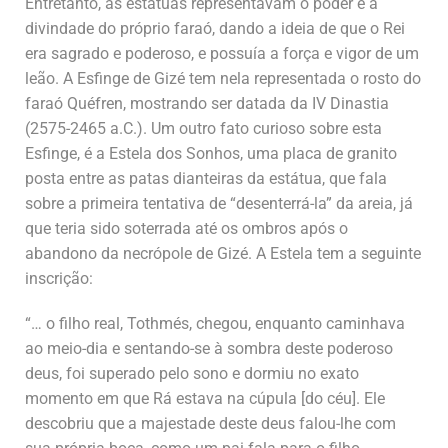
Entretanto, as estatuas representavam o poder e a
divindade do próprio faraó, dando a ideia de que o Rei
era sagrado e poderoso, e possuía a força e vigor de um
leão. A Esfinge de Gizé tem nela representada o rosto do
faraó Quéfren, mostrando ser datada da IV Dinastia
(2575-2465 a.C.). Um outro fato curioso sobre esta
Esfinge, é a Estela dos Sonhos, uma placa de granito
posta entre as patas dianteiras da estátua, que fala
sobre a primeira tentativa de “desenterrá-la” da areia, já
que teria sido soterrada até os ombros após o
abandono da necrópole de Gizé. A Estela tem a seguinte
inscrição:
“… o filho real, Tothmés, chegou, enquanto caminhava
ao meio-dia e sentando-se à sombra deste poderoso
deus, foi superado pelo sono e dormiu no exato
momento em que Rá estava na cúpula [do céu]. Ele
descobriu que a majestade deste deus falou-lhe com