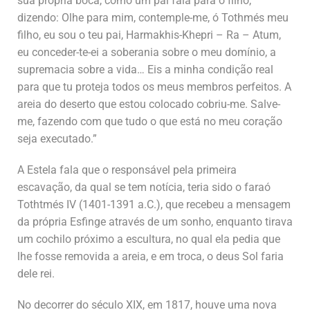
sua própria boca, como um pai fala para o filho,
dizendo: Olhe para mim, contemple-me, ó Tothmés meu
filho, eu sou o teu pai, Harmakhis-Khepri – Ra – Atum,
eu conceder-te-ei a soberania sobre o meu domínio, a
supremacia sobre a vida… Eis a minha condição real
para que tu proteja todos os meus membros perfeitos. A
areia do deserto que estou colocado cobriu-me. Salve-
me, fazendo com que tudo o que está no meu coração
seja executado.”
A Estela fala que o responsável pela primeira
escavação, da qual se tem notícia, teria sido o faraó
Tothtmés IV (1401-1391 a.C.), que recebeu a mensagem
da própria Esfinge através de um sonho, enquanto tirava
um cochilo próximo a escultura, no qual ela pedia que
lhe fosse removida a areia, e em troca, o deus Sol faria
dele rei.
No decorrer do século XIX, em 1817, houve uma nova