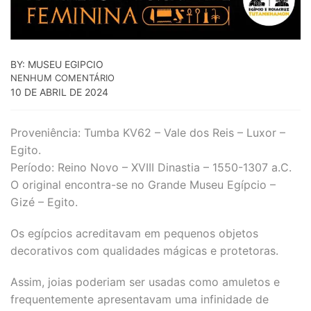
BY: MUSEU EGIPCIO
NENHUM COMENTÁRIO
10 DE ABRIL DE 2024
Proveniência: Tumba KV62 – Vale dos Reis – Luxor –
Egito.
Período: Reino Novo – XVIII Dinastia – 1550-1307 a.C.
O original encontra-se no Grande Museu Egípcio –
Gizé – Egito.
Os egípcios acreditavam em pequenos objetos
decorativos com qualidades mágicas e protetoras.
Assim, joias poderiam ser usadas como amuletos e
frequentemente apresentavam uma infinidade de