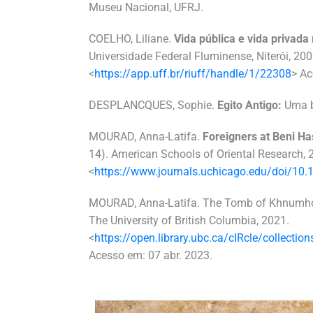
Museu Nacional, UFRJ.
COELHO, Liliane.
Vida pública e vida privada
Universidade Federal Fluminense, Niterói, 200
<
https://app.uff.br/riuff/handle/1/22308
> Ac
DESPLANCQUES, Sophie.
Egito Antigo:
Uma b
MOURAD, Anna-Latifa.
Foreigners at Beni H
14). American Schools of Oriental Research, 
<
https://www.journals.uchicago.edu/doi/10
MOURAD, Anna-Latifa. The Tomb of Khnumhot
The University of British Columbia, 2021
<
https://open.library.ubc.ca/cIRcle/collec
Acesso em: 07 abr. 2023.