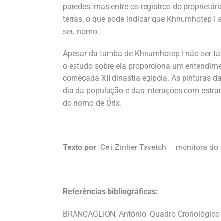
paredes, mas entre os registros do propriet
terras, o que pode indicar que Khnumhotep I 
seu nomo.
Apesar da tumba de Khnumhotep I não ser tã
o estudo sobre ela proporciona um entendimen
começada XII dinastia egípcia. As pinturas da
dia da população e das interações com estra
do nomo de Órix.
Texto por
Celi Zinher Tsvetch – monitora d
Referências bibliográficas:
BRANCAGLION, Antônio. Quadro Cronológico -