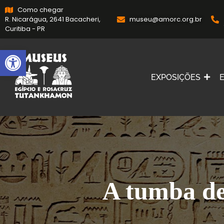
Como chegar
R. Nicarágua, 2641 Bacacheri,
museu@amorc.org.br
Curitiba - PR
Abrir a barra de ferramentas
EXPOSIÇÕES
A tumba d