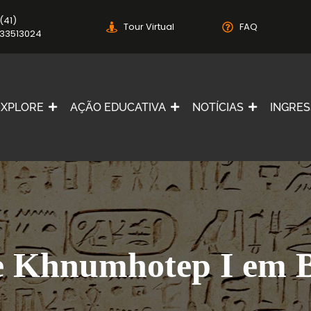
(41)
Tour Virtual
FAQ
33513024
EXPLORE
AÇÃO EDUCATIVA
NOTÍCIAS
INGRE
e Khnumhotep I em B