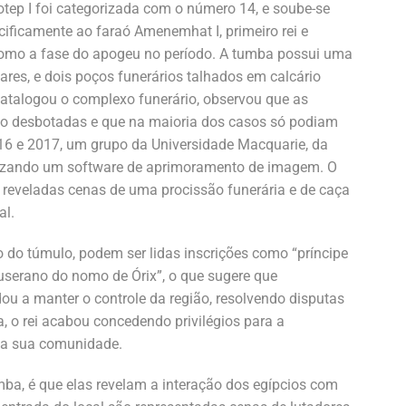
ep I foi categorizada com o número 14, e soube-se
cificamente ao faraó Amenemhat I, primeiro rei e
 como a fase do apogeu no período. A tumba possui uma
ares, e dois poços funerários talhados em calcário
catalogou o complexo funerário, observou que as
o desbotadas e que na maioria dos casos só podiam
16 e 2017, um grupo da Universidade Macquarie, da
ilizando um software de aprimoramento de imagem. O
 reveladas cenas de uma procissão funerária e de caça
al.
o do túmulo, podem ser lidas inscrições como “príncipe
suserano do nomo de Órix”, o que sugere que
ou a manter o controle da região, resolvendo disputas
 o rei acabou concedendo privilégios para a
r da sua comunidade.
mba, é que elas revelam a interação dos egípcios com