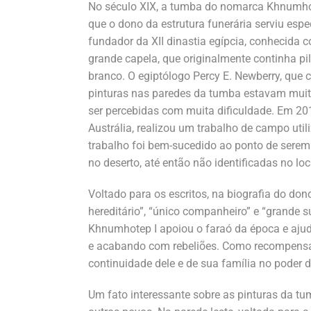
No século XIX, a tumba do nomarca Khnumhot
que o dono da estrutura funerária serviu espe
fundador da XII dinastia egípcia, conhecida
grande capela, que originalmente continha pil
branco. O egiptólogo Percy E. Newberry, que 
pinturas nas paredes da tumba estavam muit
ser percebidas com muita dificuldade. Em 20
Austrália, realizou um trabalho de campo ut
trabalho foi bem-sucedido ao ponto de serem
no deserto, até então não identificadas no loc
Voltado para os escritos, na biografia do don
hereditário”, “único companheiro” e “grande 
Khnumhotep I apoiou o faraó da época e ajud
e acabando com rebeliões. Como recompensa,
continuidade dele e de sua família no pode
Um fato interessante sobre as pinturas da tu