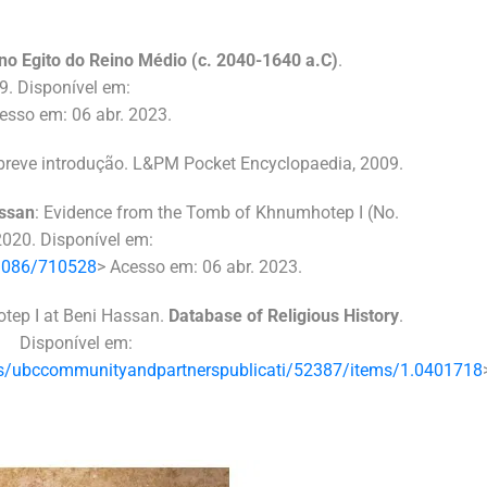
 no Egito do Reino Médio (c. 2040-1640 a.C)
.
9. Disponível em:
esso em: 06 abr. 2023.
reve introdução. L&PM Pocket Encyclopaedia, 2009.
assan
: Evidence from the Tomb of Khnumhotep I (No.
2020. Disponível em:
.1086/710528
> Acesso em: 06 abr. 2023.
ep I at Beni Hassan.
Database of Religious History
.
. Disponível em:
tions/ubccommunityandpartnerspublicati/52387/items/1.0401718