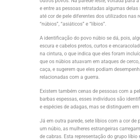
outros povos. Na parede leste, voltada para a
e entre as pessoas retratadas algumas delas
até cor de pele diferentes dos utilizados nas
“núbios”, “asiáticos” e “líbios”.
A identificação do povo núbio se dá, pois, 
escura e cabelos pretos, curtos e encaracolad
na cintura, o que indica que eles foram inclu
que os núbios atuavam em ataques de cerco,
caça, e sugerem que eles podiam desempenha
relacionadas com a guerra.
Existem também cenas de pessoas com a pel
barbas espessas, esses indivíduos são ident
e espécies de adagas, mas se distinguem em u
Já em outra parede, sete líbios com a cor de
um núbio, as mulheres estrangeiras carregam
de cabras. Esta representação do grupo líbio 