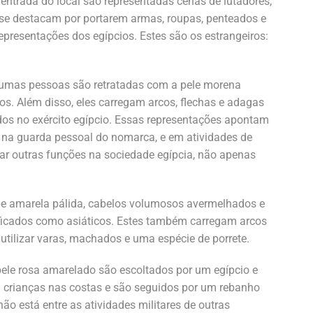
 entrada do local são representadas cenas de lutadores,
 se destacam por portarem armas, roupas, penteados e
 representações dos egípcios. Estes são os estrangeiros:
algumas pessoas são retratadas com a pele morena
os. Além disso, eles carregam arcos, flechas e adagas
ídos no exército egípcio. Essas representações apontam
 na guarda pessoal do nomarca, e em atividades de
r outras funções na sociedade egípcia, não apenas
e amarela pálida, cabelos volumosos avermelhados e
ificados como asiáticos. Estes também carregam arcos
tilizar varas, machados e uma espécie de porrete.
 pele rosa amarelado são escoltados por um egípcio e
 crianças nas costas e são seguidos por um rebanho
não está entre as atividades militares de outras